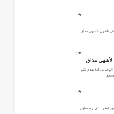
0
افل بالفرن بأشهى مذاق
0
 لأشهى مذاق
لوجبات، لذا نقدم لكم
لسجق.
0
ير توفو نباتي ووصفتين