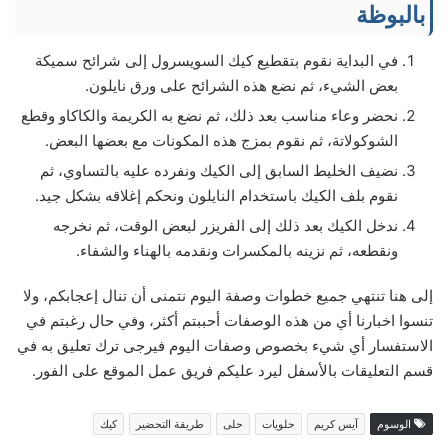
بالبوظة
في البداية نقوم بتقطيع كيك السويسرول إلى شرائح سميكة
بعض الشيء، ثم نضع هذه الشرائح على ورق نايلون.
نحضر وعاء مناسب بعد ذلك، ثم نضع به الكريمة والكاكاو وقطع
الشوكولاتة، ثم نقوم بمزج هذه المكونات مع بعضها البعض.
نضيف الخليط السابق إلى الكيك ونفرده عليه بالتساوي، ثم
نقوم بلف الكيك باستخدام النايلون ونحكم إغلاقه بشكل جيد.
ندخل الكيك بعد ذلك إلى الفريزر لبعض الوقت، ثم نخرجه
ونقطعه، ثم نزينه بالمكسرات ونقدمه بالهناء والشفاء.
إلى هنا تنتهي جميع خطوات وصفة اليوم نتمنى أن تنال إعجابكم، ولا
تنسوا اخبارنا أي من هذه الوصفات أحببتم أكثر، وفي حال رغبتم في
الاستفسار أي شيء بخصوص وصفات اليوم فيرجى ترك تعليق به في
قسم التعليقات بالأسفل ليرد عليكم فريق عمل الموقع على الفور.
الوسوم
آيس كريم
حلويات
حلى
طريقة التحضير
كيك