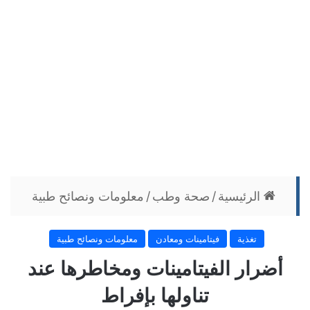
الرئيسية
/
صحة وطب
/
معلومات ونصائح طبية
تغذية
فيتامينات ومعادن
معلومات ونصائح طبية
أضرار الفيتامينات ومخاطرها عند
تناولها بإفراط