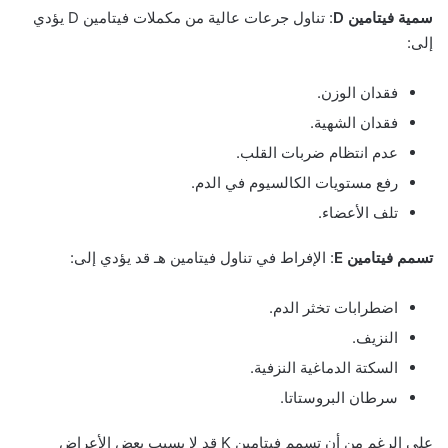
سمية فيتامين D
: تناول جرعات عالية من مكملات فيتامين D يؤدي
إلى:
فقدان الوزن.
فقدان الشهية.
عدم انتظام ضربات القلب.
رفع مستويات الكالسيوم في الدم.
تلف الأعضاء.
تسمم فيتامين E
: الإفراط في تناول فيتامين هـ قد يؤدي إلى:
اضطرابات تخثر الدم.
النزيف.
السكتة الدماغية النزفية.
سرطان البروستاتا.
على الرغم من أن تسمم فيتامين K قد لا يسبب بعض الأعراض