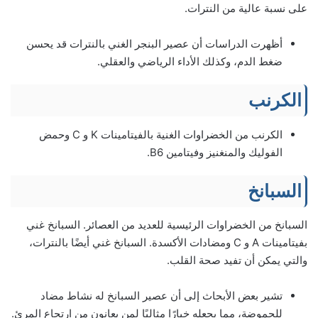
على نسبة عالية من النترات.
أظهرت الدراسات أن عصير البنجر الغني بالنترات قد يحسن
ضغط الدم، وكذلك الأداء الرياضي والعقلي.
الكرنب
الكرنب من الخضراوات الغنية بالفيتامينات K و C وحمض
الفوليك والمنغنيز وفيتامين B6.
السبانخ
السبانخ من الخضراوات الرئيسية للعديد من العصائر. السبانخ غني
بفيتامينات A و C ومضادات الأكسدة. السبانخ غني أيضًا بالنترات،
والتي يمكن أن تفيد صحة القلب.
تشير بعض الأبحاث إلى أن عصير السبانخ له نشاط مضاد
للحموضة، مما يجعله خيارًا مثاليًا لمن يعانون من ارتجاع المرئ.