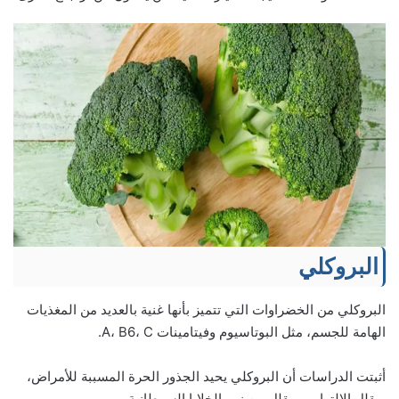
البروكلي
البروكلي من الخضراوات التي تتميز بأنها غنية بالعديد من المغذيات
الهامة للجسم، مثل البوتاسيوم وفيتامينات A، B6، C.
أثبتت الدراسات أن البروكلي يحيد الجذور الحرة المسببة للأمراض،
ويقلل الالتهاب، ويقلل من نمو الخلايا السرطانية.