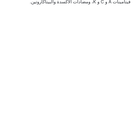
فيتامينات A و C و K، ومضادات الأكسدة والبيتاكاروتين.