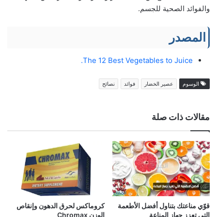
والفوائد الصحية للجسم.
المصدر
The 12 Best Vegetables to Juice.
الوسوم
عصير الخضار
فوائد
نصائح
مقالات ذات صلة
قوّي مناعتك بتناول أفضل الأطعمة
كروماكس لحرق الدهون وإنقاص
التي تعزز جهاز المناعة
الوزن Chromax