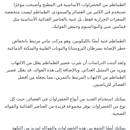
الطماطم من الخضراوات الأساسية في المطبخ وأصبحت مؤخرًا
تستخدم في الكثير من العصائر والسموذي. الطماطم ليست منخفضة
السعرات الحرارية فقط، بل غنية بالعناصر الغذائية الأساسية مثل
فيتامين سي والبوتاسيوم وحمض الفوليك.
الطماطم غنية أيضًا بالليكوبين، وهو مركب نباتي مرتبط بانخفاض
خطر الإصابة بسرطان البروستاتا والنوبات القلبية والسكتة الدماغية.
ولقد أثبتت الدراسات أن شرب عصير الطماطم يقلل من الالتهاب
ويزيد من التمثيل الغذائي. وبالإضافة إلى هذه الفوائد، قد يقلل عصير
الطماطم من الالتهاب المرتبط بالتمرين، مما يجعله من أفضل
العصائر للرياضيين.
يمكنك استخدام العديد من أنواع الخضراوات في العصائر، حيث كل
نوع من الخضراوات يوفر مجموعة فريدة من العناصر الغذائية والفوائد
الصحية.
يمكنك أيضًا الجمع بين هذه الخضراوات والفواكه لمزيد من النكهة