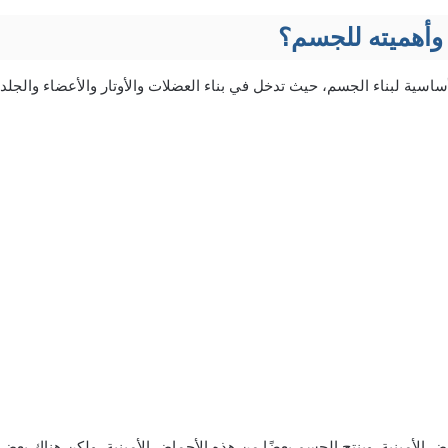
 وأهميته للجسم؟
أساسية لبناء الجسم، حيث تدخل في بناء العضلات والأوتار والأعضاء والجلد
ض الأمينية. وينتج الجسم بعضًا من هذه الأحماض الأمينية، ولكن هناك بعض 