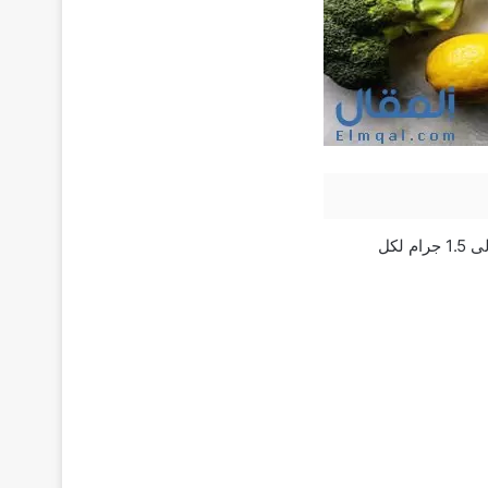
أثناء الحمل، يحتاج الجسم إلى مزيد من البروتين ليتمكن الجنين من النمو بصحة. يوصي بتناول 1.2 إلى 1.5 جرام لكل