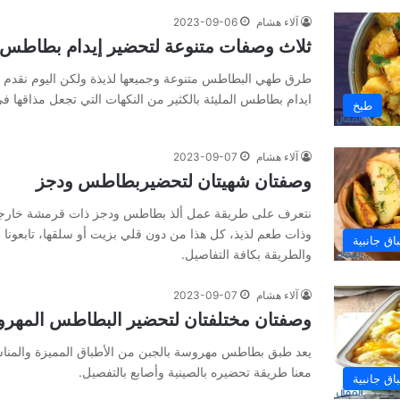
آلاء هشام
2023-09-06
ثلاث وصفات متنوعة لتحضير إيدام بطاطس 
طرق طهي البطاطس متنوعة وجميعها لذيذة ولكن اليوم نقدم 
ايدام بطاطس المليئة بالكثير من النكهات التي تجعل مذاقها في
طبخ
آلاء هشام
2023-09-07
وصفتان شهيتان لتحضيربطاطس ودجز
نتعرف على طريقة عمل ألذ بطاطس ودجز ذات قرمشة خارجي
وذات طعم لذيذ، كل هذا من دون قلي بزيت أو سلقها، تابعونا 
اق جانبية
والطريقة بكافة التفاصيل.
آلاء هشام
2023-09-07
وصفتان مختلفتان لتحضير البطاطس المهرو
يعد طبق بطاطس مهروسة بالجبن من الأطباق المميزة والمناسبة
معنا طريقة تحضيره بالصينية وأصابع بالتفصيل.
اق جانبية