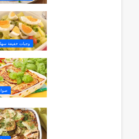
وجبات خفيفة سهلة
صوان