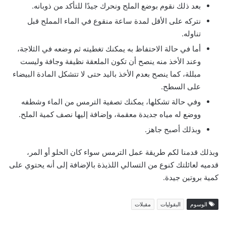
بعد ذلك نقوم بوضع الملح ونحرك جيدًا للتأكد من ذوبانه.
نتركه على الأقل لمدة ساعة منقوع في الماء المملح قبل
تناوله.
أما في حالة الاحتفاظ به يمكنك تغطيته ثم وضعه في الثلاجة،
وعند الأخذ منه ينصح أن تكون الملعقة نظيفة وجافة وليست
مبللة، كما ينصح بعدم الأخذ باليد حتى لا تتشكل المادة البيضاء
على السطح.
وفي حالة تشكلها، يمكنك تصفية الترمس من الماء وشطفه
ووضع له مياه جديدة معقمة، وإضافة إليها نصف كمية الملح.
وبذلك أصبح جاهز.
وبذلك قدمنا لكم طريقة عمل الترمس سواء كان الحلو أو المر،
قدميه لعائلتك كنوع من التسالي اللذيذة بالإضافة إلى أنه يحتوي على
كمية بروتين جيدة.
الوسوم
البقوليات
مقبلات