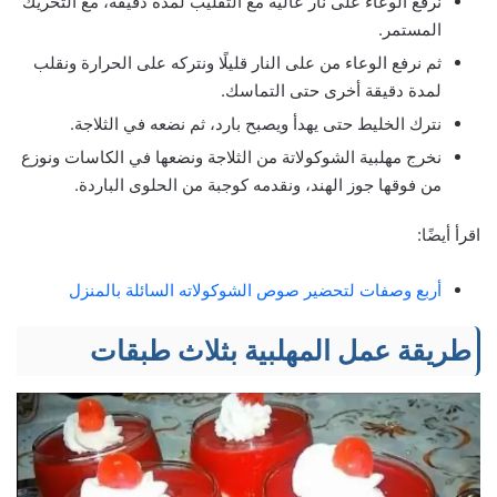
نرفع الوعاء على نار عالية مع التقليب لمدة دقيقة، مع التحريك
المستمر.
ثم نرفع الوعاء من على النار قليلًا ونتركه على الحرارة ونقلب
لمدة دقيقة أخرى حتى التماسك.
نترك الخليط حتى يهدأ ويصبح بارد، ثم نضعه في الثلاجة.
نخرج مهلبية الشوكولاتة من الثلاجة ونضعها في الكاسات ونوزع
من فوقها جوز الهند، ونقدمه كوجبة من الحلوى الباردة.
اقرأ أيضًا:
أربع وصفات لتحضير صوص الشوكولاته السائلة بالمنزل
طريقة عمل المهلبية بثلاث طبقات