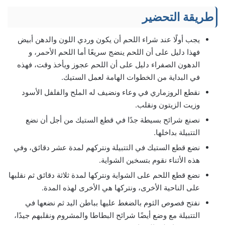
طريقة التحضير
يجب أولًا عند شراء اللحم أن يكون وردي اللون والدهن أبيض
فهذا دليل على أن اللحم ينضج سريعًا أما اللحم الأحمر، و
الدهون الصفراء دليل على أن اللحم عجوز ويأخذ وقت، فهذه
في البداية من الخطوات الهامة لعمل الستيك.
نقطع الروزماري في وعاء ونضيف له الملح والفلفل الأسود
وزيت الزيتون ونقلب.
نصنع شرائح بسيطة جدًا في قطع الستيك من أجل أن نضع
التتبيلة بداخلها.
نضع قطع الستيك في التتبيلة ونتركهم لمدة عشر دقائق، وفي
هذه الأثناء نقوم بتسخين الشواية.
نضع قطع اللحم على الشواية ونتركها لمدة ثلاثة دقائق ثم نقلبها
على الناحية الأخرى، ونتركها هي الأخرى لهذه المدة.
نفتح فصوص الثوم بالضغط عليها بباطن اليد ثم نضعها في
التتبيلة مع وضع أيضًا شرائح البطاطا والمشروم ونقلبهم جيدًا،