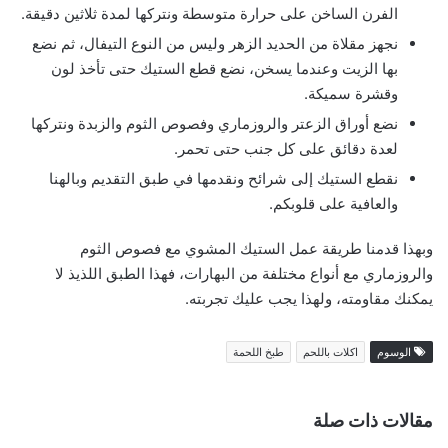
الفرن الساخن على حرارة متوسطة ونتركها لمدة ثلاثين دقيقة.
نجهز مقلاة من الحديد الزهر وليس من النوع التيفال، ثم نضع
بها الزيت وعندما يسخن، نضع قطع الستيك حتى تأخذ لون
وقشرة سميكة.
نضع أوراق الزعتر والروزماري وفصوص الثوم والزبدة ونتركها
لعدة دقائق على كل جنب حتى تحمر.
نقطع الستيك إلى شرائح ونقدمها في طبق التقديم وبالهنا
والعافية على قلوبكم.
وبهذا قدمنا طريقة عمل الستيك المشوي مع فصوص الثوم
والروزماري مع أنواع مختلفة من البهارات، فهذا الطبق اللذيذ لا
يمكنك مقاومته، ولهذا يجب عليك تجربته.
الوسوم
اكلات باللحم
طبخ اللحمة
مقالات ذات صلة