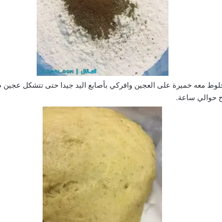
وط معه خميرة على العجين وافركي بأصابع اليد جيدا حتى تتشكل عجين ط
اح حوالي ساعة.