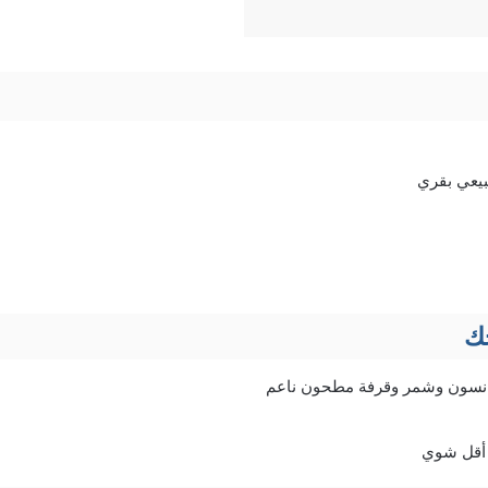
يعي بقري
حك
انسون وشمر وقرفة مطحون ناعم
أقل شوي