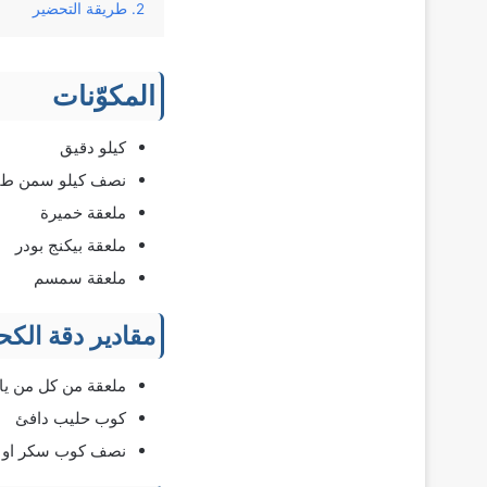
طريقة التحضير
المكوّنات
كيلو دقيق
نصف كيلو سمن طب
ملعقة خميرة
ملعقة بيكنج بودر
ملعقة سمسم
مقادير دقة الك
ملعقة من كل من ي
كوب حليب دافئ
نصف كوب سكر او 