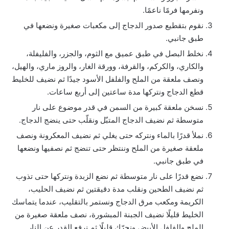
ونفرمها فرمًا ناعمًا.
نقوم بتقطيع صدور الدجاج إلى مكعبات صغيرة ونضعها في
طبق جانبي.
نخلط البصل في طبق عميق مع الثوم، والجزر، والفليفلة،
والكاري، والكركم، والقرفة، وورقة الغار، والروز ماري، والهيل،
ونصف ملعقة من الملح والفلفل الأسود جيدًا ثم نضيف للخليط
قطع الدجاج ونتركها مدة ساعتين إلى أربع ساعات.
نسخن ملعقة كبيرة من السمن في قدر موضوع على نار
متوسطة ثم نضيف الدجاج المتبّل ونقلّب حتى ينضج الدجاج.
نملأ قدرًا بالماء ونتركه حتى يغلي ثم نضيف المعكرونة ونصف
ملعقة صغيرة من الملح وننتظر حتى تنضج ثم نصفيها ونضعها
في طبق جانبي.
نضع قدرًا على نار متوسطة ثم نضع الزبدة ونتركها حتى تذوب
ثم نضيف الطحين ونقلب مدة دقيقتين ثم نضيف الحليب،
الكريمة ومكعب مرق الدجاج ونستمر بالتقليب، عندما يتماسك
الخليط قليلًا نضيف الجبنة المبشورة، نصف ملعقة صغيرة من
الملح والفلفل الأبيض ونحرّك قليلًا ثم نرفع القدر عن النار.