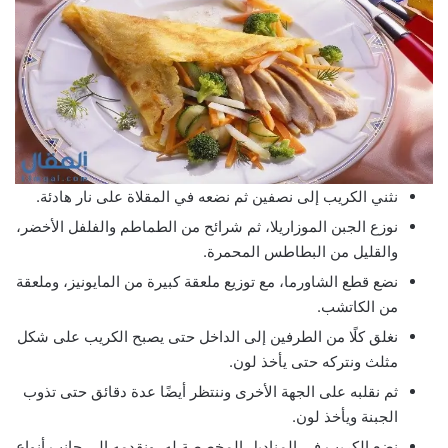
نثني الكريب إلى نصفين ثم نضعه في المقلاة على نار هادئة.
نوزع الجبن الموزاريلا، ثم شرائح من الطماطم والفلفل الأخضر،
والقليل من البطاطس المحمرة.
نضع قطع الشاورما، مع توزيع ملعقة كبيرة من المايونيز، وملعقة
من الكاتشب.
نغلق كلًا من الطرفين إلى الداخل حتى يصبح الكريب على شكل
مثلث ونتركه حتى يأخذ لون.
ثم نقلبه على الجهة الأخرى وننتظر أيضًا عدة دقائق حتى تذوب
الجبنة ويأخذ لون.
نضع الكريب في المناديل المخصصة له، ونقدمه إلى جانب أنواع