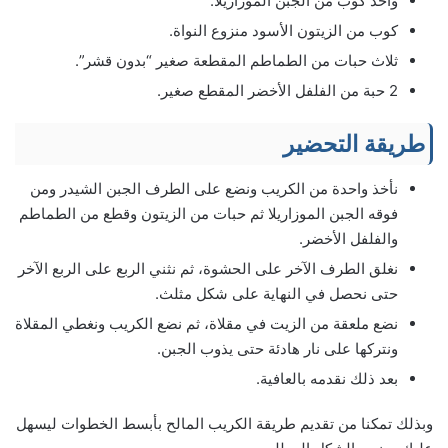
واحد كوب من الجبن الموزاريلا.
كوب من الزيتون الأسود منزوع النواة.
ثلاث حبات من الطماطم المقطعة صغير “بدون قشر”.
2 حبة من الفلفل الأخضر المقطع صغير.
طریقة التحضير
نأخذ واحدة من الكريب ونضع على الطرف الجبن الشيدر ومن
فوقه الجبن الموزاريلا ثم حبات من الزيتون وقطع من الطماطم
والفلفل الأخضر.
نغلق الطرف الآخر على الحشوة، ثم نثني الربع على الربع الآخر
حتى نحصل في النهاية على شكل مثلث.
نضع ملعقة من الزيت في مقلاة، ثم نضع الكريب ونغطي المقلاة
ونتركها على نار هادئة حتى يذوب الجبن.
بعد ذلك نقدمه بالعافية.
وبذلك تمكنا من تقديم طریقة الكریب المالح بأبسط الخطوات ليسهل