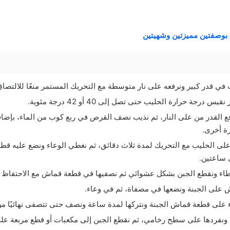
 بوصفتين مميزتين وشهيتين
ي قدر كبير ونرفعه على نار متوسطة مع التحريك المستمر منعًا للالتصاق
 درجة حرارة الحليب حتى تصل إلى 40 أو 42 درجة مئوية.
 القدر من على النار، ثم نذيب نصف القرص في ربع كوب من الماء، بإضافة
ة أخرى.
لى الحليب مع التحريك لمدة ثلاث دقائق، ثم نغطي الوعاء ونضع عليه ق
ي ساعتين.
اء ونقطع الجبن بشكل عشوائي ثم نصفيها في قطعة قماش مع الاحتفاظ با
على الجبنة ونضعها في مصفاة، ثم في وعاء.
ء على قطعة قماش الجبنة ونتركها لمدة ساعة ونصف حتى تتصفى نهائيًا من 
ونفردها على سطح رخامي، ثم نقطع الجبن إلى مكعبات أو قطع مربعة عل