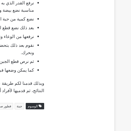
نرفع القدر الذي به
مناسبة نضع بيضة و
نضع كمية من حبة ال
بعد ذلك نضع قطع ا
نرفعها من الوعاء و
ونحرك.
ثم نرص قطع الجبن و
كما يمكن وضعها في 
وبذلك قدمنا لكم طریقة 
النتائج، ثم قدميها لأفراد
الوسوم
جبنة
فطور ص