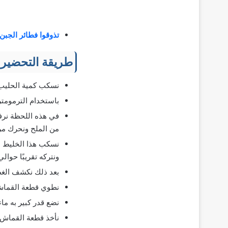
تذوقوا فطائر الجبن
طریقة التحضير
نسكب كمية الحليب ف
باستخدام الترمومتر نقيس
في هذه اللحظة نرفع
من الملح ونحرك مر
نسكب هذا الخليط ع
ونتركه تقريبًا حوال
بعد ذلك نكشف الغط
نطوي قطعة القماش 
نضع قدر كبير به ما
نأخذ قطعة القماش 