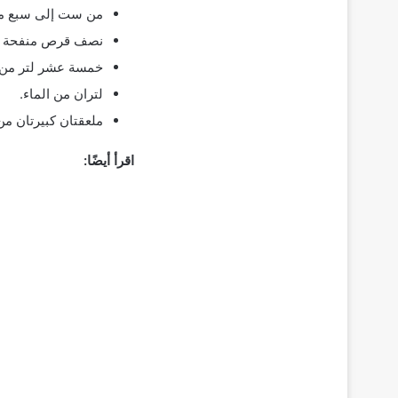
من ست إلى سبع ملا
نصف قرص منفحة من
خمسة عشر لتر من ا
لتران من الماء.
ملعقتان كبيرتان من
اقرأ أيضًا: