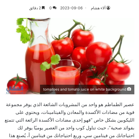
آلاء هشام
2023-09-06
0
2 دقائق
tomatoes and tomato juice on white background
عصير الطماطم هو واحد من المشروبات الشائعة الذي يوفر مجموعة
قوية من مضادات الأكسدة والمعادن والفيتامينات، ويحتوي على
الليكوبين بشكل خاص “فهو إحدى مضادات الأكسدة الرائعة التي تتمتع
بفوائد صحية”، حيث تناول كوب واحد من العصير يوميًا يوفر لك
احتياجاتك من فيتامين سي، وربع احتياجاتك من فيتامين أ، يُصنع هذا