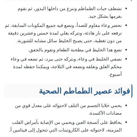
نشطف حبات الطماطم وننزع من داخلها البذور، ثم نقوم
بفرمها بشكل جيد.
نحضر وعاء مقاوم للصدأ، ونضع فيه جميع المكونات السابقة، ثم
نرفعه على نار هادئة، ونتركه يغلي لمدة خمس وعشرين دقيقة
من دون تغطية، حتى يصبح الخليط سائل مشابه للشوربة.
نضع هذا الخليط في مطحنة الطعام ونقوم بالخفق.
نصفي الخليط في وعاء، ونتركه حتى يبرد، ثم نضعه في وعاء
محكم الغلق ونغلقه ونضعه في الثلاجة، ويمكننا حفظه لمدة
أسبوع.
فوائد عصير الطماطم الصحية
يحمي خلايا الجسم من التلف لاحتوائه على معدل قوي من
مضادات الأكسدة.
يحافظ على أنسجة العين ويحمي من الإصابة بأمراض القلب
المزمنة، لاحتوائه على الكاروتينات التي تتحول إلى فيتامين أ.