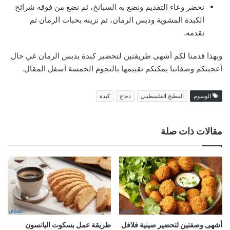
نحضر وعاء التقديم ونضع به السبانخ، ثم نضع من فوقه شرائح
الكبدة المشوية ودبس الرمان، ثم نزينه بحبات الرمان ثم
نقدمه.
وبهذا قدمنا لكم أشهى طريقتين لتحضير كبدة بدبس الرمان غي حال
أعجبتكم وصفاتنا يمكنكم تقييمها بالنجوم الخمسة أسفل المقال.
الوسوم
المطبخ الفلسطيني
دجاج
كبدة
مقالات ذات صلة
أشهى وصفتين لتحضير صينية فلافل
طريقة عمل بسكوت اليانسون