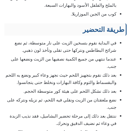
بالملح والفلفل الأسود والبهارات السبعة.
كوب من الجبن الموزاريلا.
طريقة التحضير
في البداية نقوم بتسخين الزيت على نار متوسطة، ثم نضع
شرائح البطاطس ونتركها حتى تقلى وتأخذ لون ذهبي.
عندما ننتهي من جميع الكمية نصفيها من الزيت ونضعها على
جنب.
بعد ذلك نقوم بتجهيز اللحم حيث نجهز وعاء كبير ونضع به اللحم
والبقسماط والثوم وكافة البهارات ونخلط حتى يتجانسوا.
بعد ذلك نشكل اللحم على هيئة كور متوسطة الحجم.
نضع ملعقتان من الزيت ونقلي فيه اللحم، ثم نزيله ونتركه على
جنب.
ننتقل بعد ذلك إلى مرحلة تحضير البشاميل، فقد نذيب الزبدة
في وعاء ثم نضيف الدقيق ونحرك.