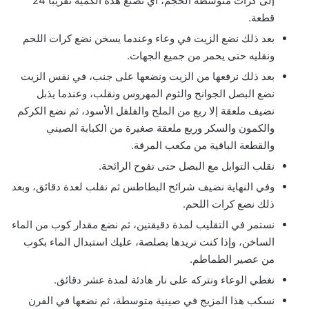
إلى كرات متوسطة الحجم، أي تصنع هذه الكمية تقريبًا 24
قطعة.
بعد ذلك نضع الزيت في وعاء وعندما يسخن نضع كرات اللحم
ونقليه حتى يحمر من جميع الجهات.
بعد ذلك نرفعها من الزيت ونضعها على جنب، في نفس الزيت
نضع البصل الجوانح والثوم المهروس ونقلب، وعندما يذبل
نضيف ملعقة إلا ربع من الملح والفلفل الأسود، ثم نضع الكركم
والكمون والسكر وربع ملعقة صغيرة من الكبابة الصيني
والقطعة الباقية من مكعب المرقة.
نقلب التوابل مع البصل حتى تفوح الرائحة.
وفي النهاية نضيف شرائح البطاطس ثم نقلب لعدة دقائق، وبعد
ذلك نضع كرات اللحم.
نستمر في التقليب لمدة دقيقتين، ثم نضع مقدار كوب من الماء
الساخن، وإذا كنت تريدها بصلصة، عليك استبدال الماء بكوب
من عصير الطماطم.
نغطي الوعاء ونتركه على نار هادئة لمدة عشر دقائق.
نسكب هذا المزيج في صينية متوسطة، ثم نضعها في الفرن