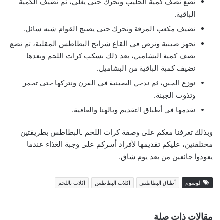
نضع نصف كمية الحليب ونحرك حتى يغلي، ثم نضيف الكمية
الباقية.
نضيف مكعب المرقة ونحرك حتى يصبح القوام شبه سائل.
نجهز صينية ونرص في القاع شرائح البطاطس المقلية، ثم نضع
نصف كمية البشاميل، بعد ذلك نسكب كرات اللحم وبعدها
نضيف كمية الباقية من البشاميل.
نوزع الجبن، ثم ندخل الصينية في الفرن ونتركها حتى تحمر
وتذوب الجبنة.
نقدمها في أطباق التقديم وبالهنا والعافية.
وبذلك تعرفنا معكم على وصفة كرات اللحم بالبطاطس بطريقتين
مختلفتين، عليكم تقديمها لأفراد أسركم على وجبة الغذاء عندما
يعودوا جائعين من بعد يوم شاق.
الوسوم
أطباق البطاطس
اكلات البطاطس
اكلات باللحم
مقالات ذات صلة