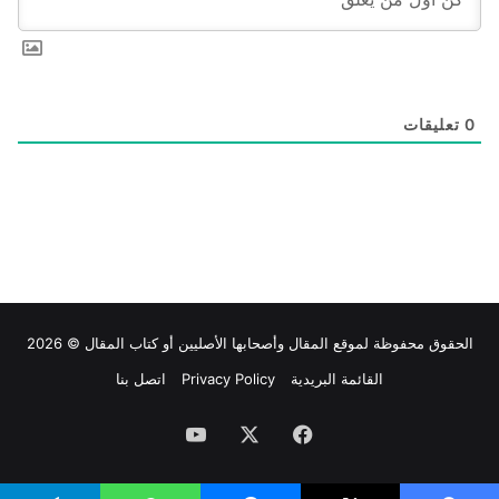
0
تعليقات
الحقوق محفوظة لموقع
المقال
وأصحابها الأصليين أو كتاب المقال © 2026
القائمة البريدية
Privacy Policy
اتصل بنا
فيسبوك
‫X
‫YouTube