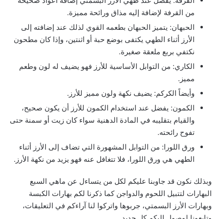
القرفة: يفضل عند طهي الأرز البسمتي إضافة أعواد صحيحة
من القرفة لإضافة إليه مذاق ورائحة مميزة.
الحبهان: يتميز الحبهان بطعمه القوي لذلك عند إضافته إلى
الأرز أثناء الطهي يكتفى بوضع حبة أو اثنتين، وإذا كان مطحون
نكتفي بربع ملعقة صغيرة.
الكاري: من التوابل الأساسية للأرز فهو يضيف له لون وطعم
مميز.
وأيضاً الكركم: يضيف نكهة ولون مميز للأرز.
الكمون: يفضل عند استخدام الكمون للأرز أن يكون صحيح،
والقيام بتقليبه في المادة الدهنية سواء كان زيت أو سمنة حتى
تفوح رائحته.
ورق اللورا: من التوابل المشهورة التي تضاف إلى الأرز أثناء
الطهي هي ورق اللورا، فلا تتغافل عنه فهو يزيد من نكهة الأرز.
وبذلك نكون قد جاوبنا عليكم لكل من يتساءل عن ماهي السبع
البهارات لتتبيل اللحوم والدواجن كما ذكرنا لكم بهارات الكبسة
وبهارات الأرز البسمتي، جربوها واتركوا لنا آراءكم في التعليقات،
وتابعونا لوصول إليكم كل جديد.