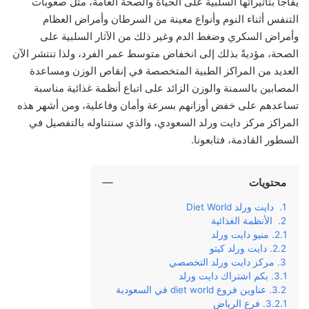
يفاجأ بتأثيراتها السلبية على الحياة والصحة العامة، مثل صعوبات
التنفس أثناء النوم وأنواع معينة من السرطان وأمراض العظام
وأمراض السكري وضغط الدم وغير ذلك من الآثار السلبية على
الصحة، مؤديةً بذلك إلى انخفاض متوسط عمر الفرد، ولذا تنتشر الآن
العديد من المراكز الطبية المتخصصة في إنقاص الوزن ومساعدة
المصابين بالسمنة والوزن الزائد على اتباع أنظمة غذائية مناسبة
تساعدهم على خفض أوزانهم بسرعة وأمان وفاعلية، ومن أشهر هذه
المراكز مركز دايت ورلد السعودي، والذي سنتناوله بالتفصيل في
السطور القادمة، فتابعونا.
محتويات
دايت ورلد Diet World
الأنظمة الغذائية
منيو دايت ورلد
دايت ورلد كيتو
مركز دايت ورلد التخصصي
بكم اشتراك دايت ورلد
عناوين فروع diet world في السعودية
فرع الرياض