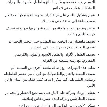
الثوم وربع ملعقة صغيرة من الملح والفلفل الأسود، والبهارات
المشكلة، ونقلب حتى تتجانس.
نقوم بتشكيل اللحم على هيئة كرات متوسطة ونتركها لمدة من
نصف ساعة إلى ساعة حتى تتماسك.
نحضر وعاء ونضع به ملعقة من السمنة ونتركها تذوب ثم نضيف
كرات اللحم ونقلب.
نضيف ملعقتان من الدقيق مع التقليب حتى يتحمر اللحم، ثم
نضيف البصلة المفرومة ونستمر في التحريك.
نضيف الفلفل الألوان والفلفل الأسود والملح، والكرفس
المفروم، مع رشة بسيطة من القرفة.
نقلب هذه البهارات، مع إضافة ملعقة أخرى من السمنة، ثم
نضيف البسلة والجزر والفاصوليا، مع كوبان من عصير الطماطم
وصلصة الطماطم، كما يمكن إضافة كمية قليلة من الماء إذا لزم
الأمر.
نغطي الوعاء ونتركه على النار حتى يتم نضع الخضار واللحم ثم
نضيف البطاطس ونتركه لمدة عشر دقائق إضافية.
نسكب كفتة داوود باشا مع الخضار، ثم نقدمه مع الأرز.