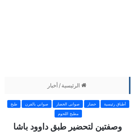
الرئيسية
/
أخبار
أطباق رئيسية
خضار
صوانى الخضار
صواني بالفرن
طبخ
مطبخ اللحوم
وصفتين لتحضير طبق داوود باشا