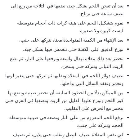
بعد أن تعجن اللحم بشكل جيد، نضعها في الثلاجة من ربع إلى
نصف ساعة حتى ترتاح.
نقوم بتشكيل اللحم على هيئة كرات ذات أحجام متوسطة
ليست كبيرة ولا صغيرة.
بعد الإنتهاء من الكمية المتواجدة معنا، نتركها على جنب.
نوزع الدقيق على الكفتة حتى تنغمس فيها بشكل جيد.
نحضر بعد ذلك مقلاة تيفال واسعة ونرفعها على النار، ثم نضع
الزيت النباتي ونتركه حتى يسخن.
نضيف دوائر اللحم في المقلاة ونقلبها ثم نتركها حتى يتغير لونها
وتحمر وتفقد السائل التي بداخلها.
من الممكن بدلًا من الخطوة السابقة أن نحضر صينية ونضع بها
كور اللحم ونوزع عليها القليل من الزيت ونضعها في الفرن حتى
تتحمر مع الحرص على التقليب.
نرفع اللحم المفروم من على النار ونضعه في صينية متوسطة
الحجم ونتركه على جنب.
في نفس المقلاة نضيف البصل ونقلب حتى يذبل، ثم نضيف