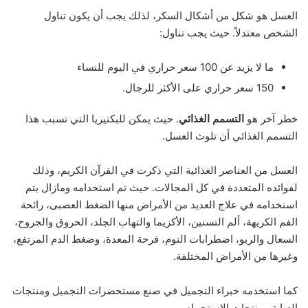
العسل هو شكل من أشكال السكر، لذلك يجب أن يكون تناول
الشخص معتدلاً. حيث يجب تناول:
ما لا يزيد عن 100 سعر حراري في اليوم للنساء
150 سعر حراري على الأكثر للرجال.
خطر آخر هو
التسمم الغذائي
. حيث يمكن للبكتيريا التي تسبب هذا
التسمم الغذائي أن تلوث العسل.
العسل من العناصر الغذائية التي ذكرت في القرآن الكريم، وذلك
لفوائده المتعددة في كل المجالات. حيث تم استخدامه ومازال يتم
استخدامه في علاج العديد من الأمراض منها الضغط العصبى، رائحة
الفم الكريهة، ألم التسنين، الأكزيما والتهاب الجلد، الحروق والجروح،
السعال والربو، اضطرابات النوم، قرحة المعدة، وضغط الدم المرتفع،
وغيرها من الأمراض المختلفة.
كما استخدمه خبراء التجميل في صنع مستحضرات التجميل ومنتجات
العناية ومنتجات الاستحمام.