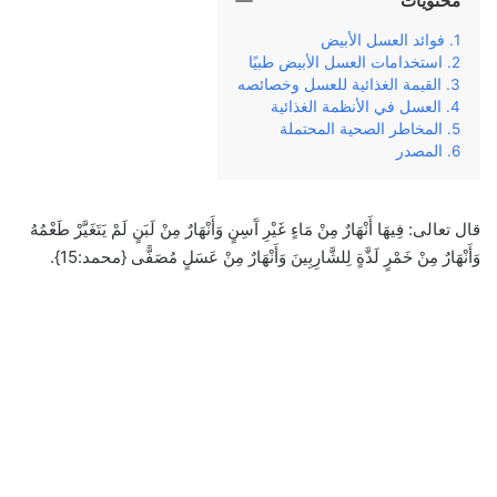
محتويات
فوائد العسل الأبيض
استخدامات العسل الأبيض طبيًا
القيمة الغذائية للعسل وخصائصه
العسل في الأنظمة الغذائية
المخاطر الصحية المحتملة
المصدر
قال تعالى: فِيهَا أَنْهَارٌ مِنْ مَاءٍ غَيْرِ آَسِنٍ وَأَنْهَارٌ مِنْ لَبَنٍ لَمْ يَتَغَيَّرْ طَعْمُهُ
وَأَنْهَارٌ مِنْ خَمْرٍ لَذَّةٍ لِلشَّارِبِينَ وَأَنْهَارٌ مِنْ عَسَلٍ مُصَفًّى {محمد:15}.