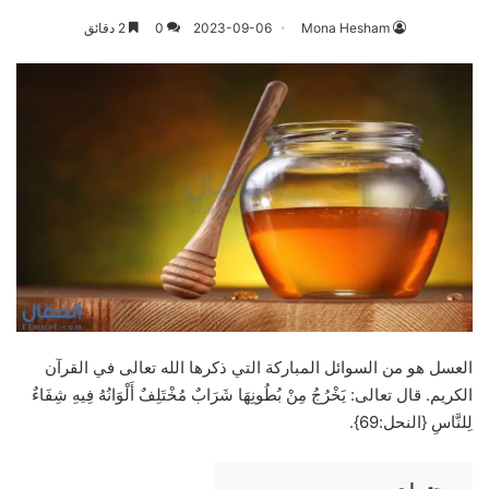
Mona Hesham
2023-09-06
0
2 دقائق
العسل هو من السوائل المباركة التي ذكرها الله تعالى في القرآن
الكريم. قال تعالى: يَخْرُجُ مِنْ بُطُونِهَا شَرَابٌ مُخْتَلِفٌ أَلْوَانُهُ فِيهِ شِفَاءٌ
لِلنَّاسِ {النحل:69}.