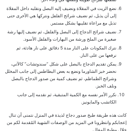
نضع الزيت في المقلاة ونضيف إليه البصل ونقلبه داخل المقلاة
إلى أن يذبل، ثم نضيف شرائح الفلفل ونتركها هي الأخرى حتى
تذبل مع مراعاة تقليبها بشكل مستمر.
نضيف شرائح الدجاج إلى البصل والفلفل، ثم نضيف إليها رشة
صغيرة من الملح ورشة من البهارات والفلفل الأسود.
نترك المكونات على النار مدة 5 دقائق على نار هادئة، ثم
نرفعها من على النار.
يمكن تقديم الدجاج بالبصل على شكل “سندوتشات” كالآتي،
نحضر خبز الشاورما ونضع به بعض البطاطس إلى جانب المخلل
وشرائح الطماطم، ثم نضيف كمية من صدور الدجاج بالبصل
ونلف الخبز.
نكرر الأمر نفسه مع الكمية المتبقية، ثم نقدمه إلى جانب
الكاتشب والمايونيز.
كانت هذه طريقة طبخ صدور دجاج لذيذة في المنزل نتمنى أن تنال
إعجابكم وانتظرونا في المزيد من الوصفات الشهية المُقدمة لكم من
خلال مطبخ المقال.