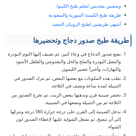
وصفتين مغذيتين لتعلم طبخ الكينوا.
طريقة طبخ الكبسة السورية والسعودية.
أشهى طريقتين لطبخ الروبيان المفيد.
طريقة طبخ صدور دجاج وتحضيرها
نضع صدور الدجاج في وعاء كبير، ثم نضيف إليها الثوم البودرة
والبصل البودرة والملح والخل والبقدونس والفلفل الأسود
والبهارات، وأخيراً عصير الليمون.
نقلب هذه المكونات مع بعضها البعض، ثم نترك الصدور في
التتبيلة لمدة ساعة ونصف في الثلاجة.
نحضر صينية فرن وندهنها ببعض الزيت، ثم نخرج الصدور من
الثلاجة ثم من التتبيلة ونضعها في الصينية.
ندخل الصينية إلى الفرن على درجة حرارة 180 درجة ونتركها
إلى أن تنضج، ثم نشغل الشواية عليها لإعطاء الصدور لون
الشواء.
بعد أن تنضج صدور الدجاج نخرجها من الفرن ونضعها في طبق