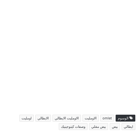
الوسوم
omlet
الاومليت
الاومليت الايطالي
الايطالي
اومليت
ايطالي
بيض
بيض مقلي
وصفات كيتوجينيك