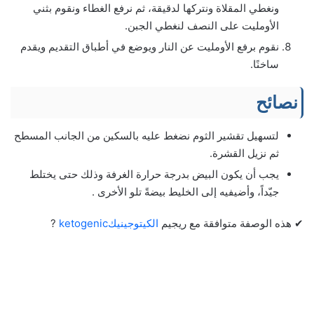
ونغطي المقلاة ونتركها لدقيقة، ثم نرفع الغطاء ونقوم بثني
الأومليت على النصف لنغطي الجبن.
نقوم برفع الأومليت عن النار ويوضع في أطباق التقديم ويقدم
ساخنًا.
نصائح
لتسهيل تقشير الثوم نضغط عليه بالسكين من الجانب المسطح
ثم نزيل القشرة.
يجب أن يكون البيض بدرجة حرارة الغرفة وذلك حتى يختلط
جيّداً، وأضيفيه إلى الخليط بيضةً تلو الأخرى .
✔ هذه الوصفة متوافقة مع ريجيم
الكيتوجينيك
ketogenic
?