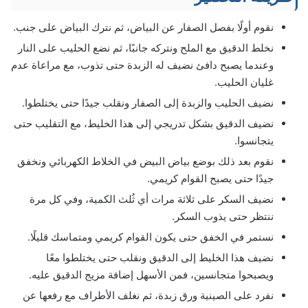
نقوم أولًا بفصل الصفار عن البياض، ثم نترك البياض على جنب.
نخلط الدقيق مع الملح ونتركه جانبًا، ثم نضع الحليب على النار
وعندما يصبح دافئ نضيف له الزبدة حتى تذوب، مع مراعاة عدم
غليان الحليب.
نضيف الحليب والزبدة إلى الصفار ونقلب جيدًا حتى يختلطوا.
نضيف الدقيق بشكل تدريجي إلى هذا الخليط، مع التقليب حتى
يتجانسوا.
نقوم بعد ذلك بوضع بياض البيض في الخلاط الكهربائي ونخفق
جيدًا حتى يصبح القوام كريمي.
نضيف السكر على ثلاثة مرات أي ثُلث الكمية، وفي كل مرة
ننتظر حتى يذوب السكر.
نستمر في الخفق حتى يكون القوام كريمي ومتماسك قليلًا.
نضيف هذا الخليط إلى الدقيق ونقلب حتى يختلطوا معًا
ويصبحوا متجانسين، فمن الأسهل إضافة مزيج الدقيق عليه.
نفرد على الصينية ورق زبدة، ثم نغلف الأطراف مع رفعها عن