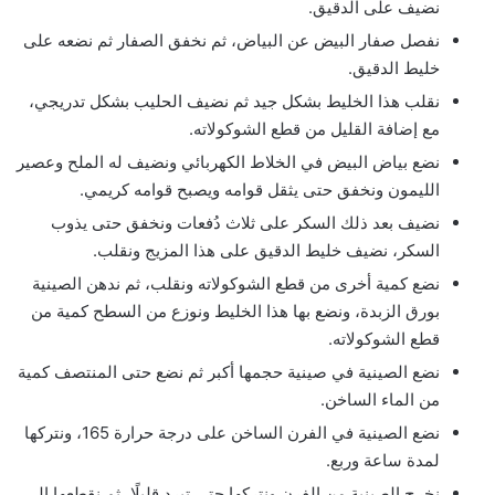
نضيف على الدقيق.
نفصل صفار البيض عن البياض، ثم نخفق الصفار ثم نضعه على
خليط الدقيق.
نقلب هذا الخليط بشكل جيد ثم نضيف الحليب بشكل تدريجي،
مع إضافة القليل من قطع الشوكولاته.
نضع بياض البيض في الخلاط الكهربائي ونضيف له الملح وعصير
الليمون ونخفق حتى يثقل قوامه ويصبح قوامه كريمي.
نضيف بعد ذلك السكر على ثلاث دُفعات ونخفق حتى يذوب
السكر، نضيف خليط الدقيق على هذا المزيج ونقلب.
نضع كمية أخرى من قطع الشوكولاته ونقلب، ثم ندهن الصينية
بورق الزبدة، ونضع بها هذا الخليط ونوزع من السطح كمية من
قطع الشوكولاته.
نضع الصينية في صينية حجمها أكبر ثم نضع حتى المنتصف كمية
من الماء الساخن.
نضع الصينية في الفرن الساخن على درجة حرارة 165، ونتركها
لمدة ساعة وربع.
نخرج الصينية من الفرن ونتركها حتى تبرد قليلًا، ثم نقطعها إلى