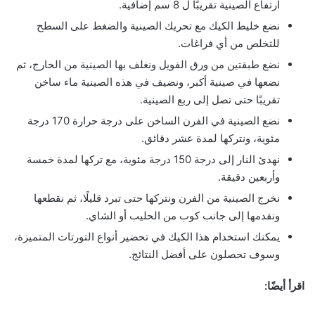
ارتفاع الصينية تقريبًا ل 8 سم إضافية.
نضع خليط الكيك مع تحريك الصينية والضغط على السطح
للتخلص من أي فراغات.
نضع طبقتين من ورق الفويل ونغلف بها الصينية من الخارج، ثم
نضعها في صينية أكبر، ونضيف في هذه الصينية ماء ساخن
تقريبًا حتى تصل إلى ربع الصينية.
نضع الصينية في الفرن الساخن على درجة حرارة 170 درجة
مئوية، ونتركها لمدة عشر دقائق.
نهدئ النار إلى درجة 150 درجة مئوية، مع تركها لمدة خمسة
وأربعين دقيقة.
نخرج الصينية من الفرن ونتركها حتى تبرد قليلًا، ثم نقطعها
ونقدمها إلى جانب كوب من الحليب أو الشاي.
يمكنك استخدام هذا الكيك في تحضير أنواع التورتات المتميزة،
وسوف تحصلون على أفضل النتائج.
اقرأ أيضًا: