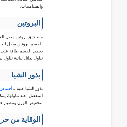
والفيتامينات.
البروتين
للجسم. بروتين مصل الحلي
يعطى الجسم طاقة على مد
تناول بدائل نباتية تناول 
بذور الشيا
بذور الشيا غنية بـ
أحماض أ
المفضل. عند تناولها، يم
لتخفيض الوزن وتنظيم حرك
الوقاية من ح