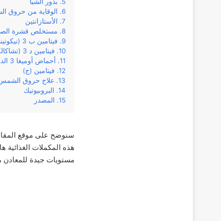
بذور الشيا
الوقاية من حروق ا
الأستازانتين
مستخلص قشرة الصنو
فيتامين ب 3 (نيكوتيناميد)
فيتامين د 3 (تشاكالكالسيفيرول)
أحماض أوميغا 3 الدهنية
فيتامين (ج)
علاج حروق الشمس
البروبيوتيك
المصدر
سنوضح على موقع المقال ا
هذه المكملات الغذائية ها
مستويات جيدة للمعادن م