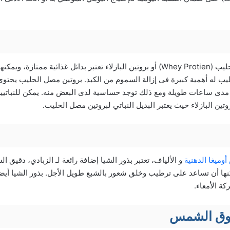
مساحيق بروتين مصل الحليب (Whey Protien) أو بروتين البازلاء تعتبر بدائل غذائية
ب له أهمية كبيرة فى إزالة السموم من الكبد. بروتين مصل الحليب يحتوى
ى ساعات طويلة ومع ذلك توجد حساسية لدى البعض منه. يمكن للنباتيين 
بروتين البازلاء حيث يعتبر البديل النباتي لبروتين مصل الحليب.
وميغا الدهنية
و الألياف، تعتبر بذور الشيا إضافة رائعة لـ الزبادي، دقيق 
كنها أن تساعد على ترطيب وخلق شعور بالشبع طويل الأجل. بذور الشيا أيض
ة الأمعاء.
روق الشمس