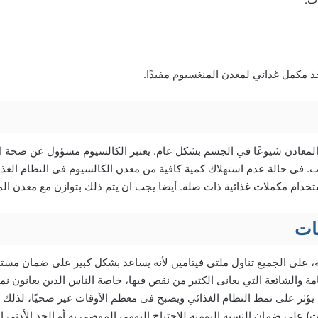
ذ مكمل غذائي لمعدن المنغسيوم مفيدًا.
ر المعادن شيوعًا في الجسم بشكل عام. يعتبر الكالسيوم مسؤول عن صحة ا
فى حالة عدم استهلاك كمية كافية من معدن الكالسيوم فى النظام الغذائي،
خدام مكملات غذائية ذات صلة. أيضا يجب ان يتم ذلك بتوازن مع معدن ال
نات
على الجميع تناول ملتى فيتامين لأنه يساعد بشكل كبير على ضمان مستو
امة والشائعة التي يعانى الكثير من نقص فيها، خاصة الناس الذين يعانون نم
 يؤثر على نمط النظام الغذائي ويصبح فى معظم الأوقات غير صحيًا، لذلك 
ات) على ضمان النسبة اليومية للإحتياج اليومي الموصي به أو الحد الأدنى