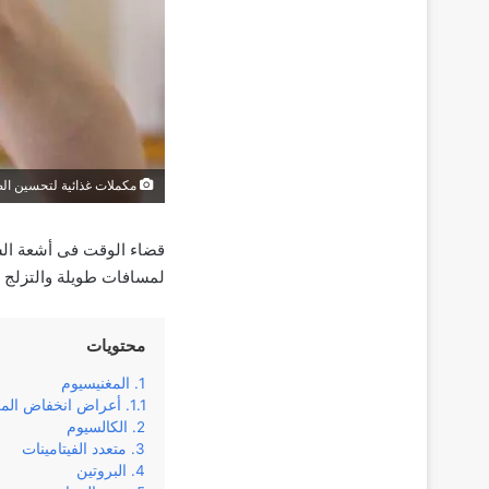
مكملات غذائية لتحسين الص
قضاء الوقت فى أشعة ال
لمسافات طويلة والتزلج ل
محتويات
المغنيسيوم
أعراض انخفاض الم
الكالسيوم
متعدد الفيتامينات
البروتين