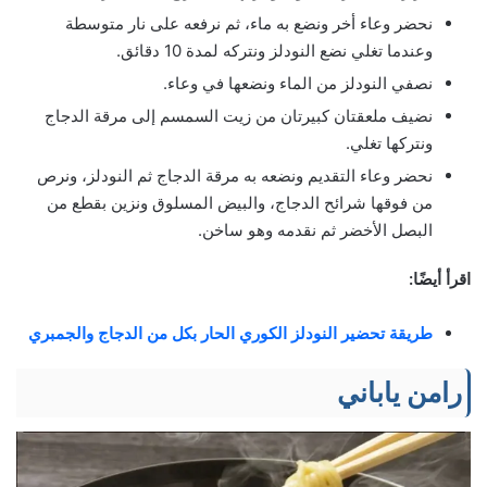
نحضر وعاء أخر ونضع به ماء، ثم نرفعه على نار متوسطة
وعندما تغلي نضع النودلز ونتركه لمدة 10 دقائق.
نصفي النودلز من الماء ونضعها في وعاء.
نضيف ملعقتان كبيرتان من زيت السمسم إلى مرقة الدجاج
ونتركها تغلي.
نحضر وعاء التقديم ونضعه به مرقة الدجاج ثم النودلز، ونرص
من فوقها شرائح الدجاج، والبيض المسلوق ونزين بقطع من
البصل الأخضر ثم نقدمه وهو ساخن.
اقرأ أيضًا:
طريقة تحضير النودلز الكوري الحار بكل من الدجاج والجمبري
رامن ياباني