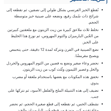
نُقطع الخبز الفرنسي بشكل طولي إلى نصفين، ثم نقطعه إلى
شرائح ذات سُمك رفيع، ونضعه على صينية خبز متوسطة
الحجم.
نخلط ثلاث ملاعق كبيرة من زيت الزيتون مع ملعقتين كبيرتين
من الجُبن البارميزان والثوم المهروس، ثم نوزع هذا الخليط
على الخبز.
نضع الصينية في الفرن ونتركه لمدة 12 دقيقة، حتى يتحمص
ويصبح مقرمشًا.
نحضر وعاء صغير ونضع به فصين من الثوم المهروس والخردل
والخل وعصير الليمون وثُلث كوب من زيت الزيتون.
نخفق هذه المكونات مع بعضها باستخدام ملعقة أو مضرب
يدوي.
نضيف إلى هذه التتبيلة الملح والفلفل الأسود، ثم نتركها على
جنب.
نشطف الخس، ثم نقطعه إلى قطع صغيرة الحجم، ثم نحضر
وعاء تقديم كبير ونوزع من فوقه جُبن البارميزان والخبز