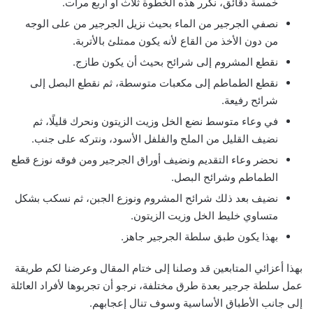
خمسة دقائق، نكرر هذه الخطوة ثلاث أو أربع مرات.
نصفي الجرجير من الماء بحيث نزيل الجرجير من على الوجه
من دون الأخذ من القاع لأنه يكون ممتلئ بالأتربة.
نقطع المشروم إلى شرائح بحيث أن يكون طازج.
نقطع الطماطم إلى مكعبات متوسطة، ثم نقطع البصل إلى
شرائح رفيعة.
في وعاء متوسط نضع الخل وزيت الزيتون ونحرك قليلًا، ثم
نضيف القليل من الملح والفلفل الأسود، ونتركه على جنب.
نحضر وعاء التقديم ونضيف أوراق الجرجير ومن فوقه نوزع قطع
الطماطم وشرائح البصل.
نضيف بعد ذلك شرائح المشروم ونوزع الجبن، ثم نسكب بشكل
متساوي خليط الخل وزيت الزيتون.
بهذا يكون طبق سلطة الجرجير جاهز.
بهذا أعزائي المتابعين قد وصلنا إلى ختام المقال وعرضنا لكم طريقة
عمل سلطة جرجير بعدة طرق مختلفة، نرجو أن تجربوها لأفراد العائلة
إلى جانب الأطباق الأساسية وسوف تنال إعجابهم.