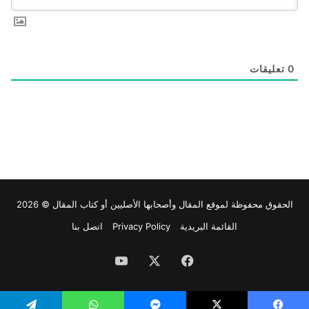
0
تعليقات
الحقوق محفوظة لموقع
المقال
وأصحابها الأصليين أو كتاب المقال © 2026
القائمة البريدية
Privacy Policy
اتصل بنا
فيسبوك
‫X
‫YouTube