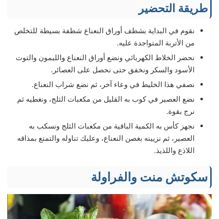
طريقة التحضير
نقوم في البداية بشطف أوراق النعناع شطفة بسيطة للتخلص
من الأتربة المتواجدة عليه.
نحضر الخلاط الكهربائي ونضع أوراق النعناع والليمون والتوت
الأسود والسكر ونخفق حتى نحصل على العصائر.
نصفي هذا الخليط في وعاء آخر، ثم نضع شراب النعناع.
نضع العصير في كوب به القليل من مكعبات الثلج، ونغطيه ثم
نرج بقوة.
نجهز كأس به الكمية الباقية من مكعبات الثلج ونسكب به
العصير، ثم نزيينه بغصن النعناع، وعليك تناوله والتمتع بمذاقه
اللاذع واللذيذ.
سكوتش منت والفراولة