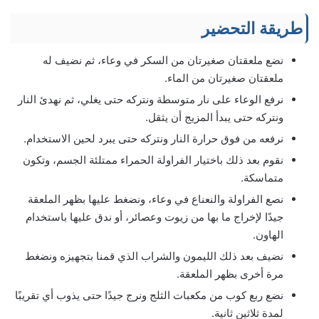
طريقة التحضير
نضع ملعقتان صغيرتان من السكر في وعاء، ثم نضيف له
ملعقتان صغيرتان من الماء.
نرفع الوعاء على نار متوسطة ونتركه حتى يغلي، ثم نهدئ النار
ونتركه حتى يبدأ المزيج أن يثقل.
نرفعه من فوق حرارة النار ونتركه حتى يبرد لحين الاستخدام.
نقوم بعد ذلك باختيار الفراولة الحمراء ممتلئة الجسم، وتكون
متماسكة.
نصع الفراولة والنعناع في وعاء، ونضغط عليها بظهر الملعقة
جيدًا لإخراج ما بها من زيوت وعصائر، أو ندق عليها باستخدام
الهاون.
نضيف بعد ذلك الليمون والشراب الذي قمنا بتجهيزه ونضغط
مرة أخرى بظهر الملعقة.
نضع ربع كوب من مكعبات الثلج ونرج جيدًا حتى يذوب أي تقريبًا
لمدة ثلاثين ثانية.