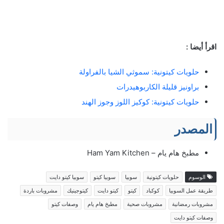
اقرأ أيضا :
حلويات كيتونية: سموثي الشيا بالفراولة
براونيز قليلة الكاربوهيدرات
حلويات كيتونية: كوكيز اللوز وجوز الهند
المصدر
مطبخ هام يام – Ham Yam Kitchen
الوسوم
حلويات كيتونية
سوبيا
سوبيا كيتو
سوبيا كيتو دايت
طريقة عمل السوبيا
كوكباد
كيتو
كيتو دايت
كيتوجينيك
مشروبات باردة
مشروبات رمضانية
مشروبات صحية
مطبخ هام يام
وصفات كيتو
وصفات كيتو دايت