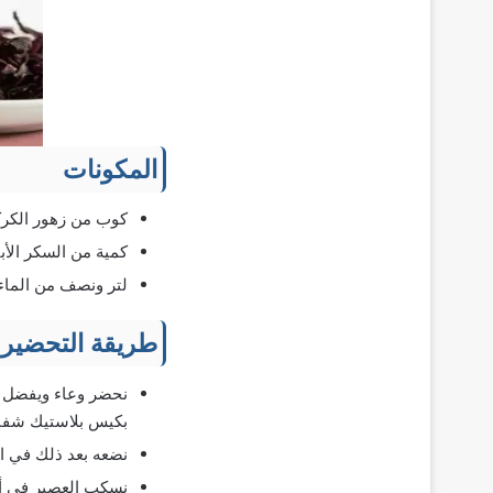
المكونات
كوب من زهور الكرك
كمية من السكر الأ
لتر ونصف من الماء 
طريقة التحضير
نحضر وعاء ويفضل أ
بكيس بلاستيك شفاف
نضعه بعد ذلك في ا
نسكب العصير في أكوا