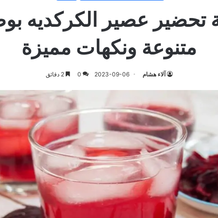
 تحضير عصير الكركديه بو
متنوعة ونكهات مميزة
آلاء هشام
2023-09-06
0
2 دقائق