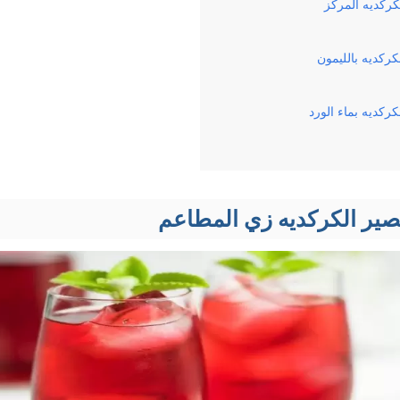
ركديه المركز
ركديه بالليمون
كديه بماء الورد
ير الكركديه زي المطاعم