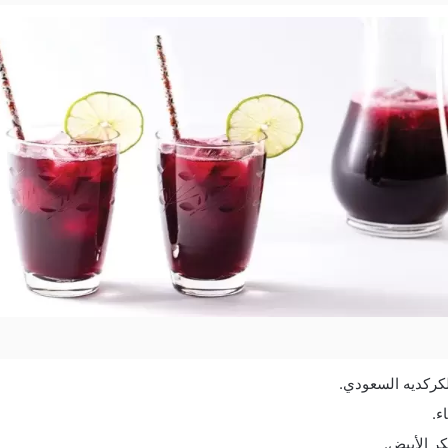
لكركديه السعودي.
ء.
ر الأبيض.