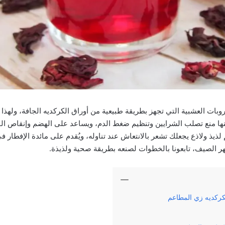
ات العشبية التي تجهز بطريقة طبيعية من أوراق الكركديه الجافة، ولهذا ا
ا منع تصلب الشرايين وتنظيم ضغط الدم، ويساعد على الهضم وإنقاص الوز
ذيذ ولاذع يجعلك تشعر بالانتعاش عند تناوله، ويُقدم على مائدة الإفطار 
هر الصيف، تابعونا بالخطوات لصنعه بطريقة صحية ولذيذة.
ركديه زي المطاعم