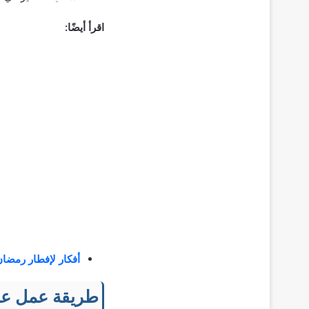
اقرأ أيضًا:
أفكار لإفطار رمضان 
طريقة عمل عصي