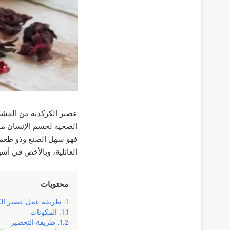
عصير الكركديه من المشروب
الصحية لجسم الإنسان منه
فهو سهل الصنع وذو طعم ل
العائلية، وبالأخص في أش
محتويات
طريقة عمل عصير الك
المكونات
طريقة التحضير