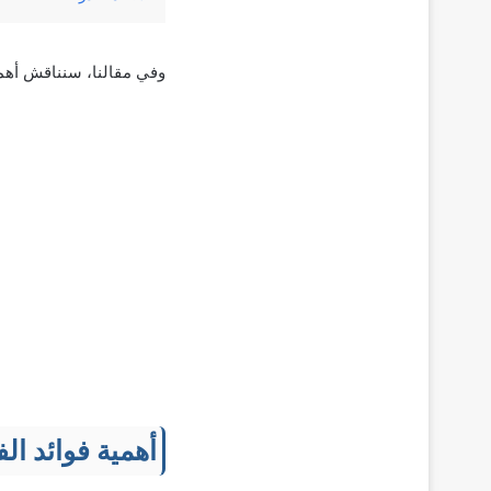
وفي مقالنا، سنناقش أهمي
أهمية فوائد ا