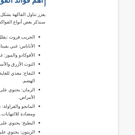
يعزز تناول الفاكهة بشك
سنذكر بعض أنواع الفواكه
الجريب فروت :يقلل
الأناناس: غني بفيتامين C والمنجنيز، ويحارب محتواه من البروميلين الالتهاب ويقلل خطر
الأفوكادو والموز: 
التوت الأزرق والأ
التفاح: مغذي للغاي
الهضم.
الرمان: يحتوي على 
الأمراض.
المانجو والفراولة:
ومضادة للالتهابات.
البطيخ: يحتوي على 
الزيتون: يحتوي على