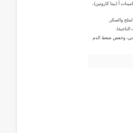
نات أ (بيتا كاروتين)،
الملح والسكر.
لتاجية).
صحي، وخفض ضغط الدم