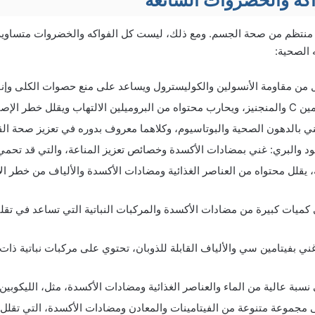
ل منتظم من صحة الجسم. ومع ذلك، ليست كل الفواكه والخضروات متساوية ف
 الصحية:
 من مقاومة الأنسولين والكوليسترول ويساعد على منع حصوات الكلى وإن
 الإصابة بالسرطان.
غني بالدهون الصحية والبوتاسيوم، وكلاهما معروف بدوره في تعزيز صحة ا
سود والبري: غني بمضادات الأكسدة وخصائص تعزيز المناعة، والتي قد تحم
ة، يقلل محتواه من العناصر الغذائية ومضادات الأكسدة والألياف من خطر ا
كميات كبيرة من مضادات الأكسدة والمركبات النباتية التي تساعد في تقليل
 غني بفيتامين سي والألياف القابلة للذوبان، تحتوي على مركبات نباتية ذات
نسبة عالية من الماء والعناصر الغذائية ومضادات الأكسدة، مثل، الليكوبين.
 مجموعة متنوعة من الفيتامينات والمعادن ومضادات الأكسدة، التي تقلل