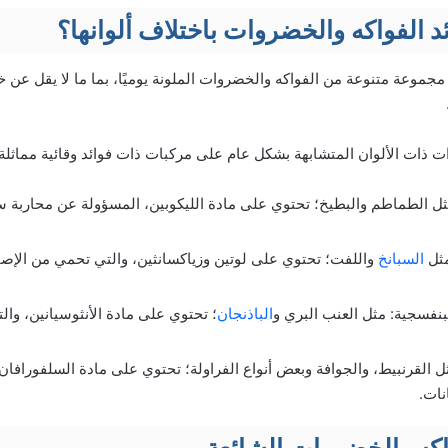
د الفواكه والخضروات باختلاف ألوانها؟
 مجموعة متنوعة من الفواكه والخضروات الملونة يوميًا، بما ما لا يقل عن
ت ذات الألوان المتشابهة بشكل عام على مركبات ذات فوائد وقائية مماثلة، 
ثل الطماطم والبطيخ؛ تحتوي على مادة الليكوبين، المسؤولة عن محاربة س
مثل
السبانخ
واللفت؛ تحتوي على لوتين وزياكسانثين، والتي تحمي من الإصا
لبنفسجية: مثل العنب البري و
الباذنجان
؛ تحتوي على مادة الأنثوسيانين، و
ثل القرنبيط، والجوافة وبعض أنواع الفراولة؛ تحتوي على مادة السلفورافان
نات.
واكه والخضروات الشائعة