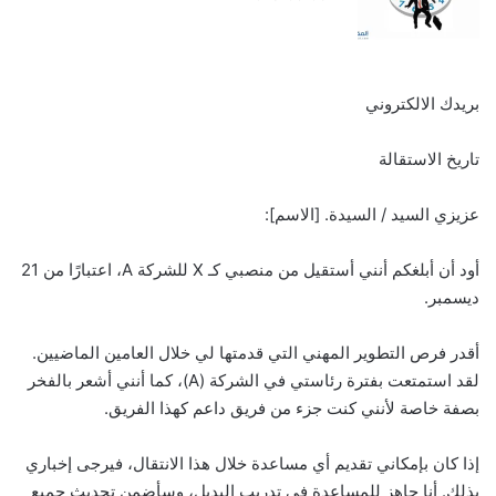
بريدك الالكتروني
تاريخ الاستقالة
عزيزي السيد / السيدة. [الاسم]:
أود أن أبلغكم أنني أستقيل من منصبي كـ X للشركة A، اعتبارًا من 21
ديسمبر.
أقدر فرص التطوير المهني التي قدمتها لي خلال العامين الماضيين.
لقد استمتعت بفترة رئاستي في الشركة (A)، كما أنني أشعر بالفخر
بصفة خاصة لأنني كنت جزء من فريق داعم كهذا الفريق.
إذا كان بإمكاني تقديم أي مساعدة خلال هذا الانتقال، فيرجى إخباري
بذلك. أنا جاهز للمساعدة في تدريب البديل، وسأضمن تحديث جميع