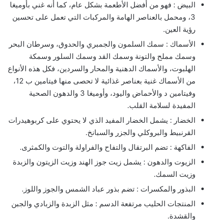
البيض : فهو من أفضل الأطعمة بشكل عام، كما أنه غني بأوميغا
3، ومحمل بالعناصر الهامة والمركبات التي تعمل على تحسين
رؤية العين.
الأسماك : سمك السلمون والجمبري والحدوق، وسرطان البحر
وسمك مملح والتونة وسمك القد وسمك السلور وسمكة
الهلبوت، والأسماك الدهنية والمحار والسردين، فكل هذه الأنواع
من الأسماك غنية بعناصر غذائية لا تحصى منها فيتامين ب 12،
وفيتامين د والأحماض واليود، وأوميغا 3 والدهون الصحية
المفيدة لسلامة القلب.
الخضار : يشمل الخضار المفيد الذي لا يحتوي على كربوهيدرات
القرنبيط والبروكلي والجزر والسبانخ.
الفاكهة : تضم البرتقال والتفاح والفراولة والتوت والكمثرى.
الزيوت والدهون : يشمل زيت جوز الهند وزيت الزيتون والزبدة
وزيت السمك.
البذور والمكسرات : تضم بذور عباد الشمس والجوز واللوز.
المنتجات الحليب مرتفعة الدسم : مثل الزبدة والزبادي والجبن
والقشدة.