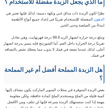
ما الذي يجعل الزبدة مفضلة للاستخدام ؟
نظرًا لكون الزبدة ذات مذاق غني ونكهة دسمة، لذلك فإنها تعتبر هي
الدهون
المفضلة للإستخدام تقريبًا في إعداد جميع أنواع الأطعمة
ابتداءً من الصلصة وحتى الخبز.
وتبلغ درجة حرارة انصهار الزبد 98.6 درجة فهرنهايت، وهي تعادل
تقريبًا درجة الحرارة داخل الفم، أما الشورتنج فإنه يتميز بدرجة انصهار
أعلى، لذلك عندما تضعه في فمك لا يذوب مما يجعلك تشعر بالتصاقه
في فمك.
هل الزبدة المملحة أفضل أم غير المملحة
؟
بعض الزبدة المتوفرة في محلات السوبر الماركت يكون مضاف إليها
كمية قليلة من الملح ويستخدم الملح كمادة حافظة، ولكن معلومة
مهمة إذا كنت ستستهلك الزبدة بسرعة فإنها لن تتلف، ومن الأفضل
دائمًا شراء الزبدة غير المملحة والتحكم في كمية الملح التي تضيفها