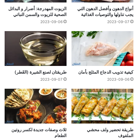
أنواع الدهون وأفضل الدهون التي
الزيوت المهدرجة: أضرار و البدائل
يجب تناولها والتوصيات الغذائية
الصحية للزيوت والسمن النباتي
2023-09-06
2023-09-07
كيفية تذويب الدجاج المثلج بأمان
طريقتان لصنع الشيرة (القَطر)
2023-09-07
2023-09-06
طريقة تحضير ولف محشي
ثلاث وصفات جديدة لكسر روتين
الملفوف
الطعام