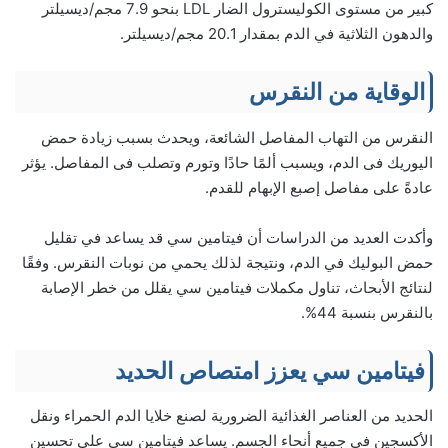
كبير من مستوى الكوليسترول الضار LDL بنحو 7.9 مجم/ديسيلتر
والدهون الثلاثية في الدم بمقدار 20.1 مجم/ديسيلتر.
الوقاية من النقرس
النقرس من التهاب المفاصل الشائعة، ويحدث بسبب زيادة حمض
اليوريك فى الدم، ويسبب ألمًا حادًا وتورم وتصلب فى المفاصل. يؤثر
عادةً على مفاصل إصبع الإبهام للقدم.
وأكدت العديد من الدراسات أن فيتامين سي قد يساعد في تقليل
حمض البوليك في الدم، ونتيجة لذلك يحمي من نوبات النقرس. وفقًا
لنتائج الأبحاث، تناول مكملات فيتامين سي يقلل من خطر الإصابة
بالنقرس بنسبة 44%.
فيتامين سي يعزز امتصاص الحديد
الحديد من العناصر الغذائية الضرورية لصنع خلايا الدم الحمراء ونقل
الأكسجين في جميع أنحاء الجسم. يساعد فيتامين سي على تحسين