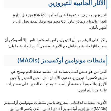
الآثار الجانبية للتيروزين
التيروزين معترف به عمومًا على أنه آمن (GRAS) من قبل إدارة
الغذاء والدواء. ويمكن تناول 68 مجم منه يوميًا لمدة تصل إلى 3
أشهر بأمان.
ولكن على الرغم من أن التيروزين آمن لمعظم الناس، إلا أنه يمكن أن
يسبب آثارًا جانبية ويتفاعل مع الأدوية. وتشمل آثاره الجانبية ما يلي:
مثبطات مونوامين أوكسيديز (MAOIs)
التيرامين هو حمض أميني يساعد في تنظيم ضغط الدم وينتج عن
طريق تكسير التيروزين. تحتوي الأجبان مثل الجبن الشيدر والجبن
الأزرق واللحوم المصنعة أو المدخنة ومنتجات الصويا على مستويات
عالية من التيرامين.
الأدوية المضادة للاكتئاب المعروفة باسم مثبطات مونوامين أوكسيديز
(MAOIs) تمنع إنزيم أوكسيديز أحادي الأمين، الذي يكسر التيرامين