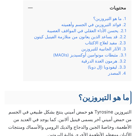
محتويات
ما هو التيروزين؟
فوائد التيروزين في الجسم وأهميته
يحسن الأداء العقلي في المواقف العصيبة
قد يساعد الذين يعانون من متلازمة الفينيل كيتون
مفيد لعلاج الاكتئاب
الآثار الجانبية للتيروزين
مثبطات مونوامين أوكسيديز (MAOIs)
هرمون الغدة الدرقية
ليفودوبا (إل دوبا)
المصدر
ما هو التيروزين؟
التيروزين Tyrosine هو حمض أميني ينتج بشكل طبيعي في الجسم
من حمض أميني آخر يسمى فينيل ألانين. كما يوجد في العديد من
الأطعمة، وخاصةً الجبن والدجاج والديك الرومي والأسماك ومنتجات
الألبان ومعظم الأطعمة الأخرى عالية البروتين.