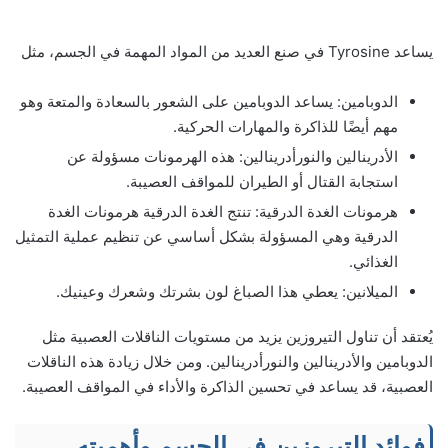
يساعد Tyrosine في صنع العديد من المواد المهمة في الجسم، مثل
الدوبامين: يساعد الدوبامين على الشعور بالسعادة والمتعة وهو
مهم أيضًا للذاكرة والمهارات الحركية.
الأدرينالين والنورأدرينالين: هذه الهرمونات مسؤولة عن
استجابة القتال أو الطيران للمواقف العصيبة.
هرمونات الغدة الدرقية: تنتج الغدة الدرقية هرمونات الغدة
الدرقية وهي المسؤولة بشكل أساسي عن تنظيم عملية التمثيل
الغذائي.
الميلانين: يعطي هذا الصباغ لون بشرتك وشعرك وعينيك.
يُعتقد أن تناول التيروزين يزيد من مستويات الناقلات العصبية مثل
الدوبامين والأدرينالين والنورأدرينالين. ومن خلال زيادة هذه الناقلات
العصبية، قد يساعد في تحسين الذاكرة والأداء في المواقف العصيبة.
فوائد التيروزين في الجسم وأهميته