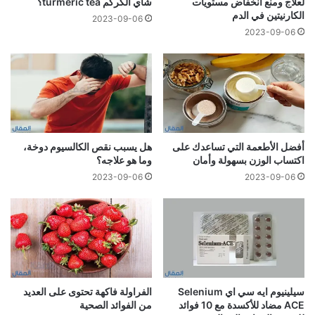
لعلاج ومنع انخفاض مستويات
شاي الكركم turmeric tea؟
الكارنيتين في الدم
2023-09-06
2023-09-06
أفضل الأطعمة التي تساعدك على
هل يسبب نقص الكالسيوم دوخة،
اكتساب الوزن بسهولة وأمان
وما هو علاجه؟
2023-09-06
2023-09-06
سيلينيوم ايه سي اي Selenium
الفراولة فاكهة تحتوى على العديد
ACE مضاد للأكسدة مع 10 فوائد
من الفوائد الصحية